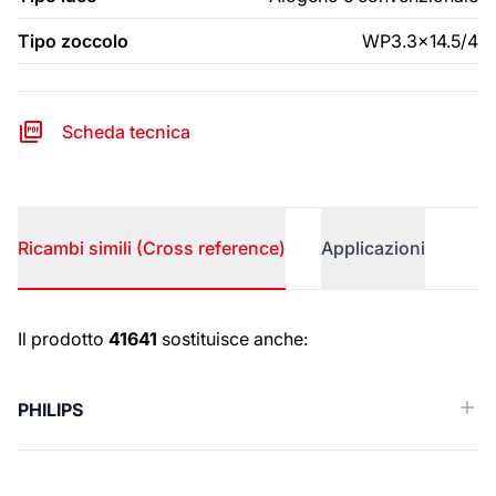
Tipo zoccolo
WP3.3x14.5/4
Scheda tecnica
Ricambi simili (Cross reference)
Applicazioni
Ricambi simili (Cross reference)
Il prodotto
41641
sostituisce anche:
PHILIPS