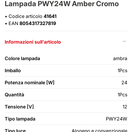
Lampada PWY24W Amber Cromo
•
Codice articolo
41641
•
EAN
8054317327819
Informazioni sull'articolo
Colore lampada
ambra
Imballo
1Pcs
Potenza nominale [W]
24
Quantità
1Pcs
Tensione [V]
12
Tipo lampada
PWY24W
Tipo luce
Alogeno e convenzionale