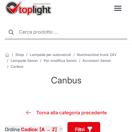
LANG
/
Shop
/
Lampade per autoveicoli
/
Illuminazione truck 24V
/
Lampade Xenon
/
Per modifica Xenon
/
Accessori Xenon
/
Canbus
Canbus
Torna alla categoria precedente
Ordina
Codice: [A → Z]
Filtri