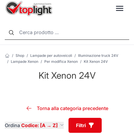
LANG
/
Shop
/
Lampade per autoveicoli
/
Illuminazione truck 24V
/
Lampade Xenon
/
Per modifica Xenon
/
Kit Xenon 24V
Kit Xenon 24V
Torna alla categoria precedente
Ordina
Codice: [A → Z]
Filtri