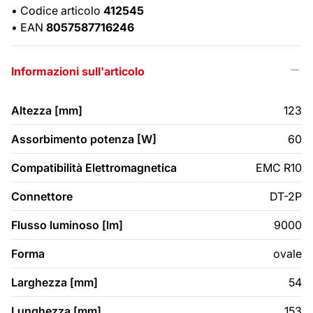
•
Codice articolo
412545
•
EAN
8057587716246
Informazioni sull'articolo
Altezza [mm]
123
Assorbimento potenza [W]
60
Compatibilità Elettromagnetica
EMC R10
Connettore
DT-2P
Flusso luminoso [lm]
9000
Forma
ovale
Larghezza [mm]
54
Lunghezza [mm]
153