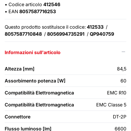
•
Codice articolo
412546
•
EAN
8057587716253
Questo prodotto sostituisce il codice:
412533
/
8057587710848
/
8056994735291
/
QP940759
Informazioni sull'articolo
Altezza [mm]
84,5
Assorbimento potenza [W]
60
Compatibilità Elettromagnetica
EMC R10
Compatibilità Elettromagnetica
EMC Classe 5
Connettore
DT-2P
Flusso luminoso [lm]
6600