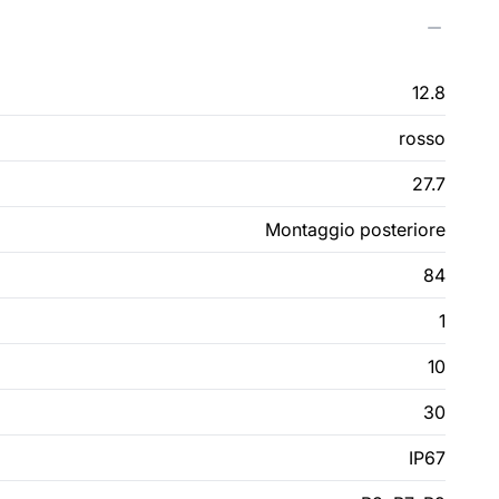
12.8
rosso
27.7
Montaggio posteriore
84
1
10
30
IP67