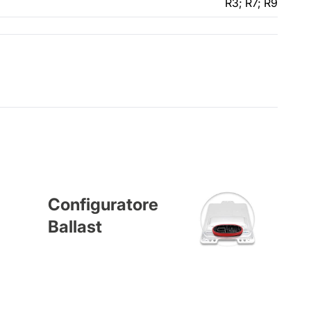
R3; R7; R9
Configuratore
Ballast