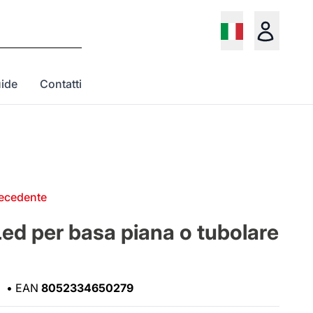
ide
Contatti
recedente
ed per basa piana o tubolare
•
EAN
8052334650279