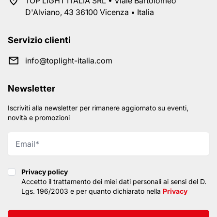
TOP LIGHT ITALIA SRL • Viale Bartolomeo
D'Alviano, 43 36100 Vicenza • Italia
Servizio clienti
info@toplight-italia.com
Newsletter
Iscriviti alla newsletter per rimanere aggiornato su eventi,
novità e promozioni
Privacy policy
Privacy policy
Accetto il trattamento dei miei dati personali ai sensi del D.
Lgs. 196/2003 e per quanto dichiarato nella
Privacy