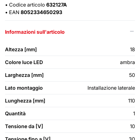
•
Codice articolo
632127A
•
EAN
8052334650293
Informazioni sull'articolo
Altezza [mm]
18
Colore luce LED
ambra
Larghezza [mm]
50
Lato montaggio
Installazione laterale
Lunghezza [mm]
110
Quantità
1
Tensione da [V]
10
Tensione fino a [V]
30