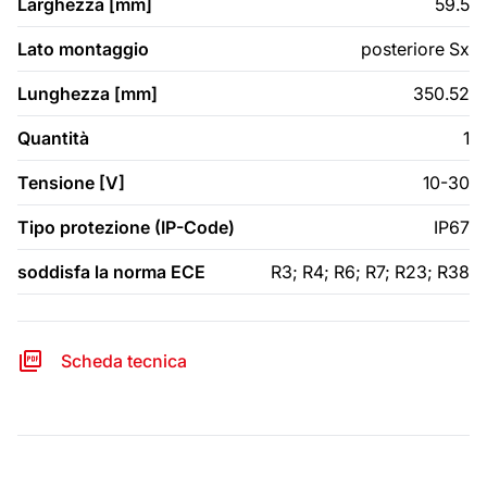
Larghezza [mm]
59.5
Lato montaggio
posteriore Sx
Lunghezza [mm]
350.52
Quantità
1
Tensione [V]
10-30
Tipo protezione (IP-Code)
IP67
soddisfa la norma ECE
R3; R4; R6; R7; R23; R38
Scheda tecnica