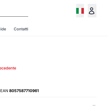
ide
Contatti
recedente
EAN
8057587710961