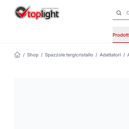
Prodott
/
Shop
/
Spazzole tergicristallo
/
Adattatori
/