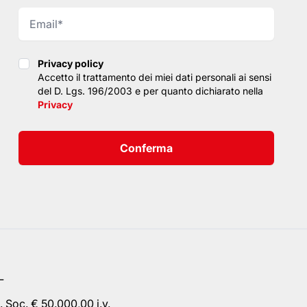
Privacy policy
Privacy policy
Accetto il trattamento dei miei dati personali ai sensi
del D. Lgs. 196/2003 e per quanto dichiarato nella
Privacy
Conferma
L
 Soc. € 50.000,00 i.v.