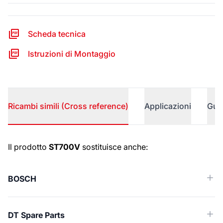
Scheda tecnica
Istruzioni di Montaggio
Ricambi simili (Cross reference)
Applicazioni
Gui
Ricambi simili (Cross reference)
Il prodotto
ST700V
sostituisce anche:
BOSCH
DT Spare Parts