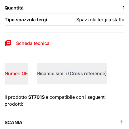
Quantità
1
Tipo spazzola tergi
Spazzola tergi a staffa
Scheda tecnica
Numeri OE
Ricambi simili (Cross reference)
Numeri OE
Il prodotto
ST701S
è compatibile con i seguenti
prodotti:
SCANIA