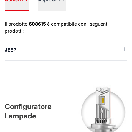
Numeri OE
Il prodotto
608615
è compatibile con i seguenti
prodotti:
JEEP
Configuratore
Lampade