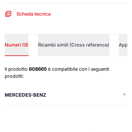
Scheda tecnica
Numeri OE
Ricambi simili (Cross reference)
Appli
Numeri OE
Il prodotto
608665
è compatibile con i seguenti
prodotti:
MERCEDES-BENZ