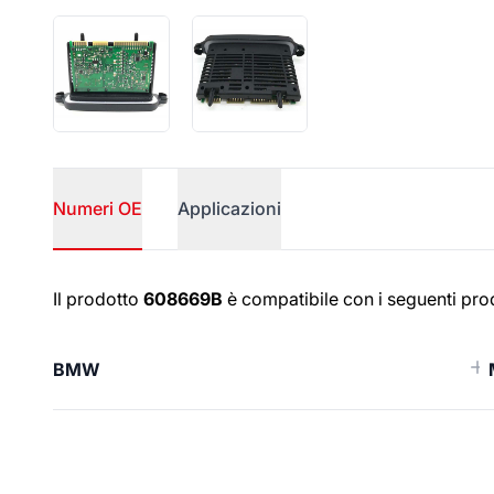
Numeri OE
Applicazioni
Numeri OE
Il prodotto
608669B
è compatibile con i seguenti prod
BMW