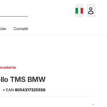
ide
Contatti
recedente
ollo TMS BMW
•
EAN
8054317325556