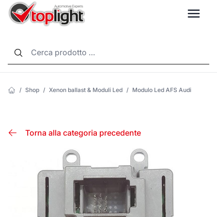
LANG
/
Shop
/
Xenon ballast & Moduli Led
/
Modulo Led AFS Audi
Torna alla categoria precedente