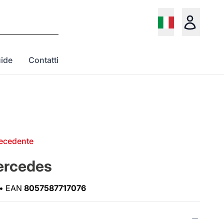
ide
Contatti
recedente
ercedes
•
EAN
8057587717076