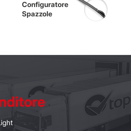
Configuratore
Spazzole
nditore
ight