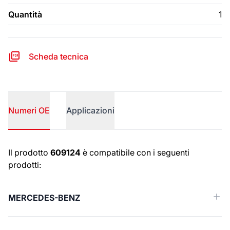
Quantità
1
Scheda tecnica
Numeri OE
Applicazioni
Numeri OE
Il prodotto
609124
è compatibile con i seguenti
prodotti:
MERCEDES-BENZ