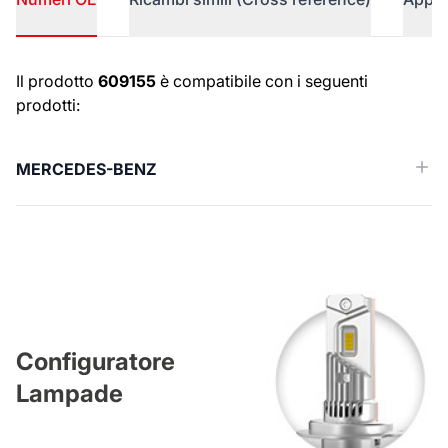
Numeri OE
Il prodotto
609155
è compatibile con i seguenti
prodotti:
MERCEDES-BENZ
Configuratore
Lampade