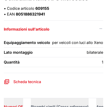
•
Codice articolo
609155
•
EAN
8051886321941
Informazioni sull'articolo
Equipaggiamento veicolo
per veicoli con luci allo Xeno
Lato montaggio
bilaterale
Quantità
1
Scheda tecnica
Numeri OE
Ricambi simili (Cross reference)
Appli