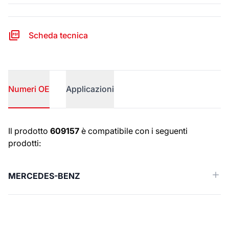
Scheda tecnica
Numeri OE
Applicazioni
Numeri OE
Il prodotto
609157
è compatibile con i seguenti
prodotti:
MERCEDES-BENZ