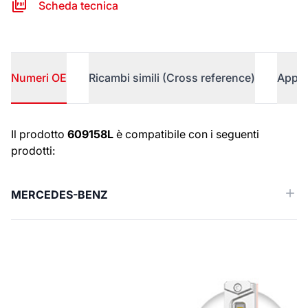
Scheda tecnica
Numeri OE
Ricambi simili (Cross reference)
Appli
Numeri OE
Il prodotto
609158L
è compatibile con i seguenti
prodotti:
MERCEDES-BENZ