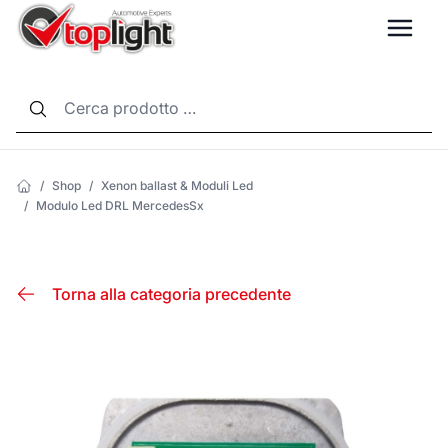
LANG
/
Shop
/
Xenon ballast & Moduli Led
/
Modulo Led DRL MercedesSx
Torna alla categoria precedente