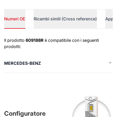
Numeri OE
Ricambi simili (Cross reference)
Appli
Numeri OE
Il prodotto
609188R
è compatibile con i seguenti
prodotti:
MERCEDES-BENZ
Configuratore