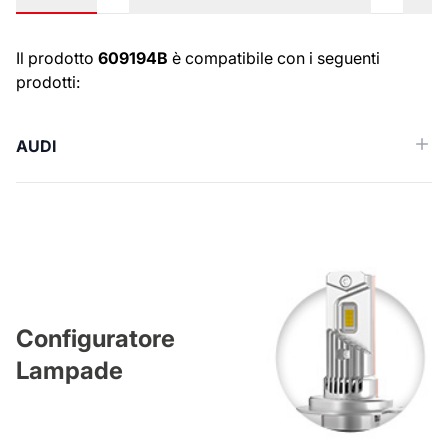
Numeri OE
Il prodotto
609194B
è compatibile con i seguenti
prodotti:
AUDI
Configuratore
Lampade