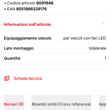
•
Codice articolo
609194B
•
EAN
8051886329176
Informazioni sull'articolo
Equipaggiamento veicolo
per veicoli con fari LED
Lato montaggio
bilaterale
Quantità
1
Scheda tecnica
Numeri OE
Ricambi simili (Cross reference)
Appli