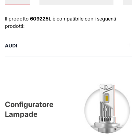
Numeri OE
Il prodotto
609225L
è compatibile con i seguenti
prodotti:
AUDI
Configuratore
Lampade