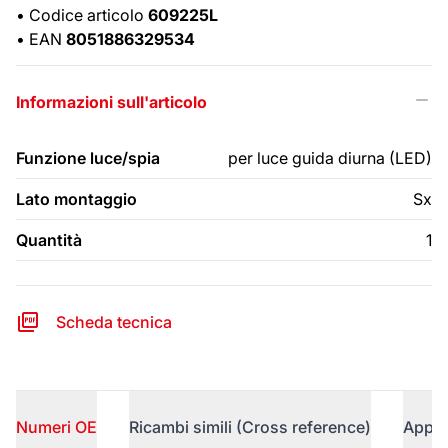
•
Codice articolo
609225L
•
EAN
8051886329534
Informazioni sull'articolo
Funzione luce/spia
per luce guida diurna (LED)
Lato montaggio
Sx
Quantità
1
Scheda tecnica
Numeri OE
Ricambi simili (Cross reference)
Appli