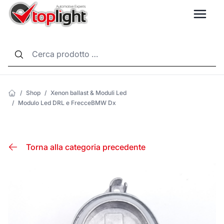
LANG
/
Shop
/
Xenon ballast & Moduli Led
/
Modulo Led DRL e FrecceBMW Dx
Torna alla categoria precedente