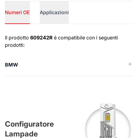
Numeri OE
Applicazioni
Numeri OE
Il prodotto
609242R
è compatibile con i seguenti
prodotti:
BMW
Configuratore
Lampade