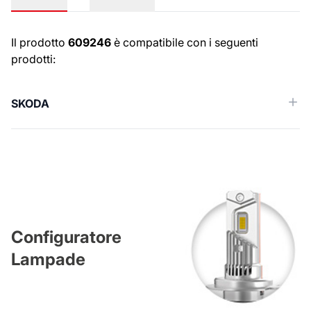
Numeri OE
Il prodotto
609246
è compatibile con i seguenti
prodotti:
SKODA
Configuratore
Lampade