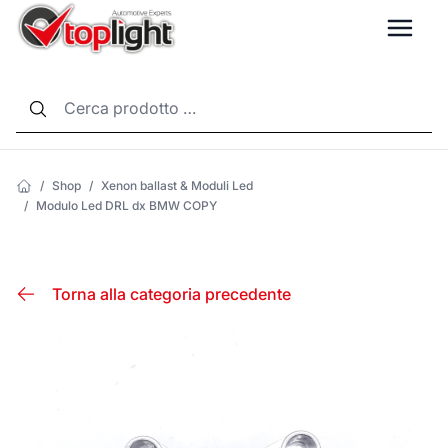
LANG
/
Shop
/
Xenon ballast & Moduli Led
/
Modulo Led DRL dx BMW COPY
Torna alla categoria precedente