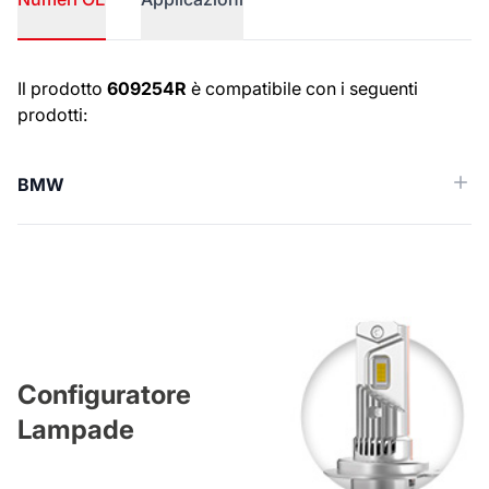
Numeri OE
Il prodotto
609254R
è compatibile con i seguenti
prodotti:
BMW
Configuratore
Lampade