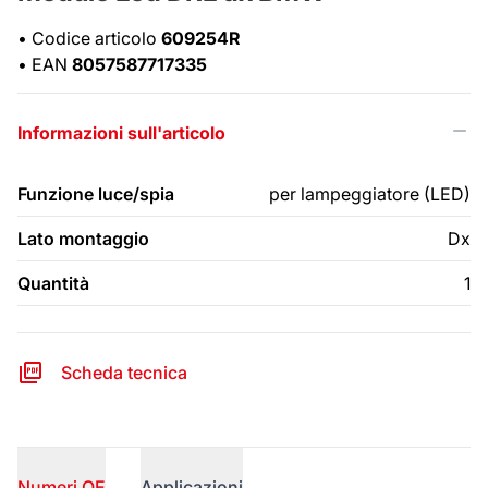
•
Codice articolo
609254R
•
EAN
8057587717335
Informazioni sull'articolo
Funzione luce/spia
per lampeggiatore (LED)
Lato montaggio
Dx
Quantità
1
Scheda tecnica
Numeri OE
Applicazioni