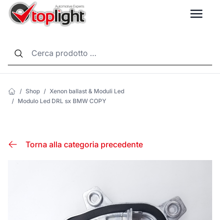
LANG
/
Shop
/
Xenon ballast & Moduli Led
/
Modulo Led DRL sx BMW COPY
Torna alla categoria precedente