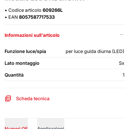
•
Codice articolo
609266L
•
EAN
8057587717533
Informazioni sull'articolo
Funzione luce/spia
per luce guida diurna (LED)
Lato montaggio
Sx
Quantità
1
Scheda tecnica
Numeri OE
Applicazioni