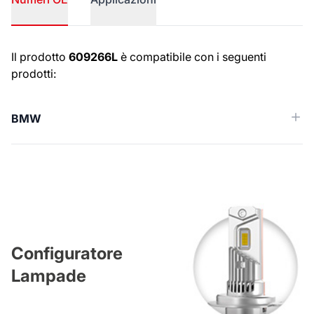
Numeri OE
Il prodotto
609266L
è compatibile con i seguenti
prodotti:
BMW
Configuratore
Lampade