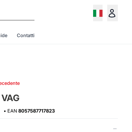
ide
Contatti
recedente
x VAG
•
EAN
8057587717823