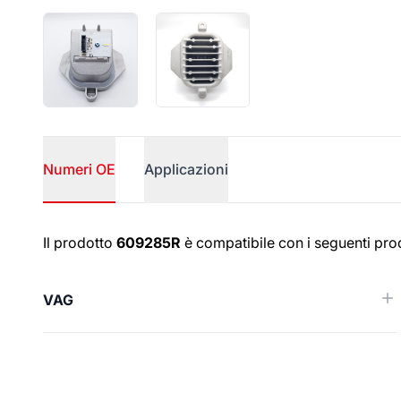
Numeri OE
Applicazioni
Numeri OE
Il prodotto
609285R
è compatibile con i seguenti prod
VAG