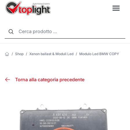
LANG
/
Shop
/
Xenon ballast & Moduli Led
/
Modulo Led BMW COPY
Torna alla categoria precedente