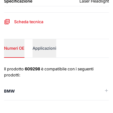
Specificazione
Laser Headlight
Scheda tecnica
Numeri OE
Applicazioni
Numeri OE
Il prodotto
609298
è compatibile con i seguenti
prodotti:
BMW