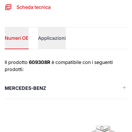
Scheda tecnica
Numeri OE
Applicazioni
Numeri OE
Il prodotto
609308R
è compatibile con i seguenti
prodotti:
MERCEDES-BENZ