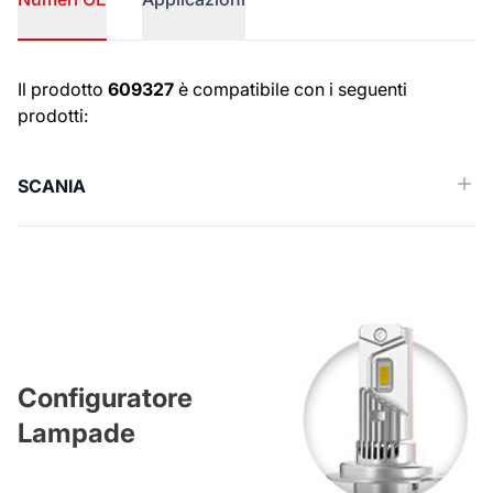
Numeri OE
Il prodotto
609327
è compatibile con i seguenti
prodotti:
SCANIA
Configuratore
Lampade