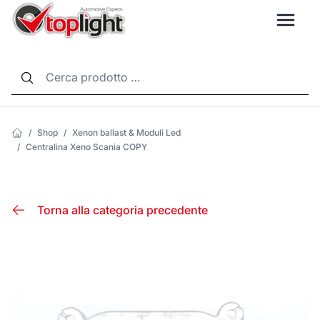
LANG
/
Shop
/
Xenon ballast & Moduli Led
/
Centralina Xeno Scania COPY
Torna alla categoria precedente