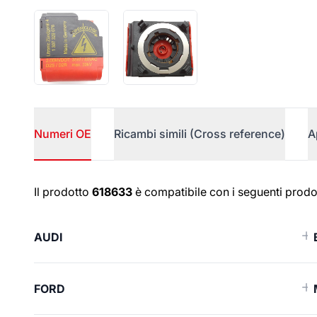
Numeri OE
Ricambi simili (Cross reference)
A
Numeri OE
Il prodotto
618633
è compatibile con i seguenti prodot
AUDI
FORD