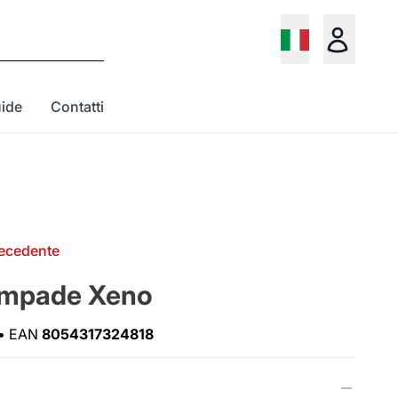
ide
Contatti
recedente
ampade Xeno
•
EAN
8054317324818