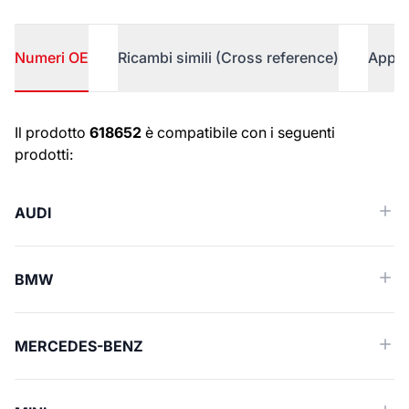
Numeri OE
Ricambi simili (Cross reference)
Appli
Numeri OE
Il prodotto
618652
è compatibile con i seguenti
prodotti:
AUDI
BMW
MERCEDES-BENZ