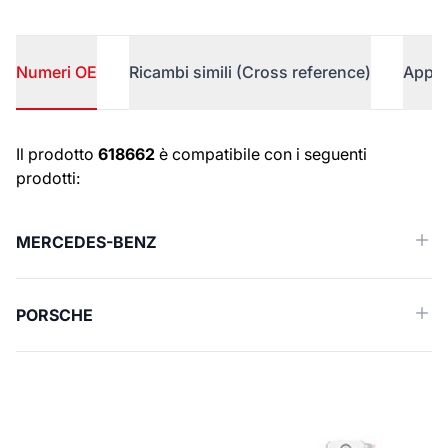
Numeri OE
Ricambi simili (Cross reference)
Appli
Numeri OE
Il prodotto
618662
è compatibile con i seguenti
prodotti:
MERCEDES-BENZ
PORSCHE