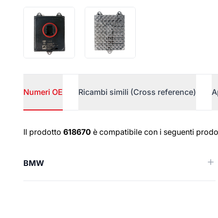
Numeri OE
Ricambi simili (Cross reference)
A
Numeri OE
Il prodotto
618670
è compatibile con i seguenti prodot
BMW