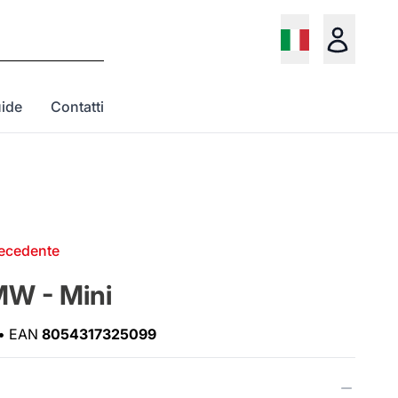
ide
Contatti
recedente
W - Mini
•
EAN
8054317325099