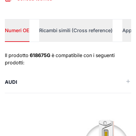
Numeri OE
Ricambi simili (Cross reference)
Appli
Numeri OE
Il prodotto
618675G
è compatibile con i seguenti
prodotti:
AUDI