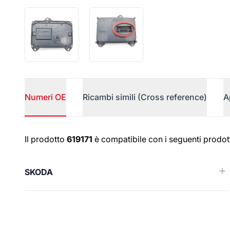
Numeri OE
Ricambi simili (Cross reference)
A
Numeri OE
Il prodotto
619171
è compatibile con i seguenti prodott
SKODA