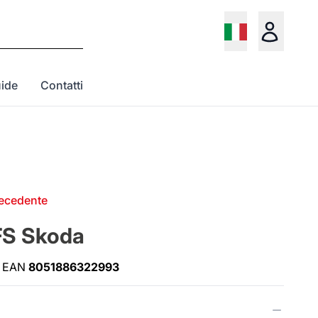
ide
Contatti
recedente
FS Skoda
EAN
8051886322993