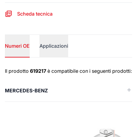
Scheda tecnica
Numeri OE
Applicazioni
Numeri OE
Il prodotto
619217
è compatibile con i seguenti prodotti:
MERCEDES-BENZ