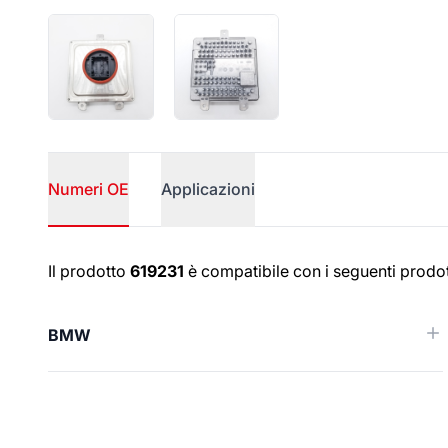
Numeri OE
Applicazioni
Numeri OE
Il prodotto
619231
è compatibile con i seguenti prodot
BMW