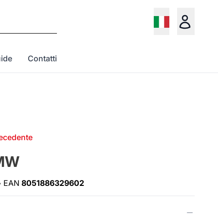
ide
Contatti
recedente
BMW
•
EAN
8051886329602