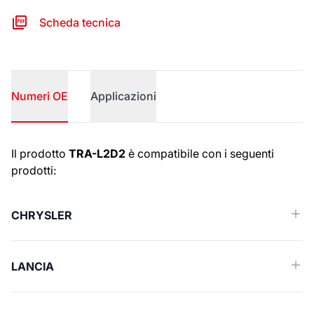
Scheda tecnica
Numeri OE
Applicazioni
Numeri OE
Il prodotto
TRA-L2D2
è compatibile con i seguenti
prodotti:
CHRYSLER
LANCIA