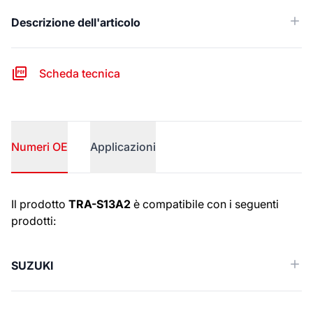
Descrizione dell'articolo
Scheda tecnica
Numeri OE
Applicazioni
Numeri OE
Il prodotto
TRA-S13A2
è compatibile con i seguenti
prodotti:
SUZUKI