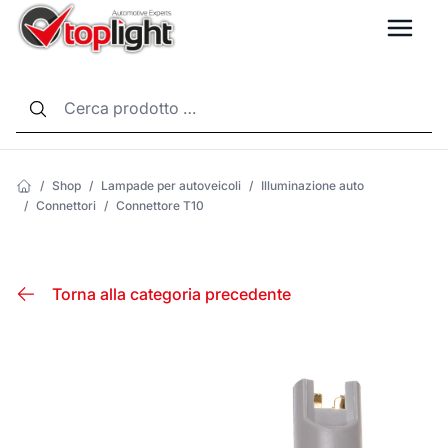
LANG
/
Shop
/
Lampade per autoveicoli
/
Illuminazione auto
/
Connettori
/
Connettore T10
Torna alla categoria precedente