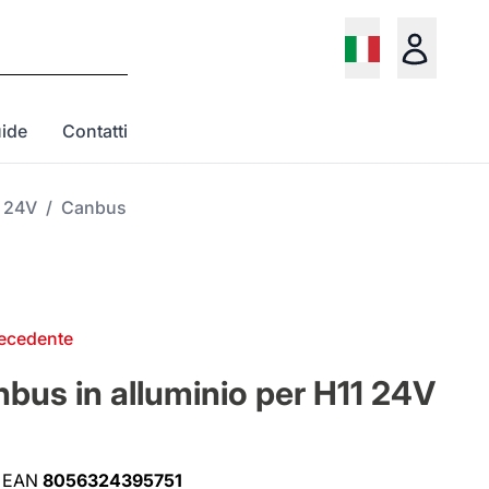
ide
Contatti
 24V
/
Canbus
recedente
bus in alluminio per H11 24V
EAN
8056324395751