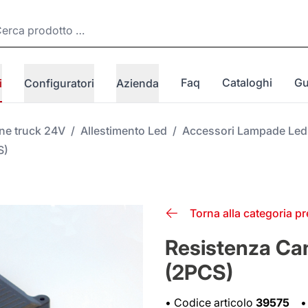
Faq
Cataloghi
Gu
i
Configuratori
Azienda
one truck 24V
/
Allestimento Led
/
Accessori Lampade Led
S)
Torna alla categoria p
Resistenza Can
(2PCS)
•
Codice articolo
39575
•