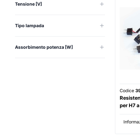
Tensione [V]
Tipo lampada
Assorbimento potenza [W]
Codice
3
Resisten
per H7 
Informaz