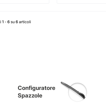
ti
1
-
6
su
6
articoli
Configuratore
Spazzole