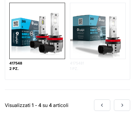
417548
4175481
2 PZ.
1 PZ.
Visualizzati
1
-
4
su
4
articoli