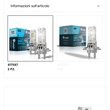
Informazioni sull'articolo
417547
4175471
2 PZ.
1 PZ.