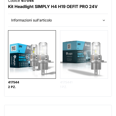
Codice
417544
Kit Headlight SIMPLY H4 H19 OEFIT PRO 24V
Informazioni sull'articolo
417544
4175441
2 PZ.
1 PZ.