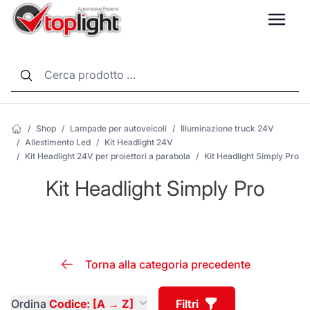
LANG
/
Shop
/
Lampade per autoveicoli
/
Illuminazione truck 24V
/
Allestimento Led
/
Kit Headlight 24V
/
Kit Headlight 24V per proiettori a parabola
/
Kit Headlight Simply Pro
Kit Headlight Simply Pro
Torna alla categoria precedente
Ordina
Codice: [A → Z]
Filtri