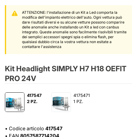
ATTENZIONE: l'installazione di un Kit a Led comporta la
modifica dell'impianto elettrico dell'auto. Ogni vettura può
dare risultati diversi e su alcune vetture possono comparire
delle anomalie anche installando un Kit a led con canbus
integrato. Queste anomalie sono facilmente risolvibili tramite
dei semplici accessori spegni spia o elimina flash, per
qualsiasi dubbio circa la vostra vettura non esitate a
contattare l'assistenza
Kit Headlight SIMPLY H7 H18 OEFIT
PRO 24V
417547
4175471
2 PZ.
1 PZ.
•
Codice articolo
417547
•
EAN
8057587714204